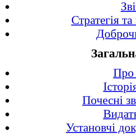
Зв
Стратегія та
Доброчи
Загальн
Про 
Історі
Почесні з
Видат
Установчі до