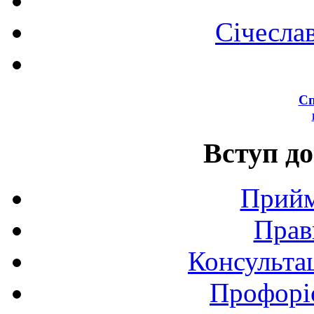
Січесла
Сп
Вступ до
Прийм
Прав
Консультац
Профоріє