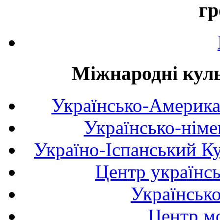
гр
Міжнародні куль
Українсько-Америка
Українсько-німе
Україно-Іспанський К
Центр українсь
Українськ
Центр мо