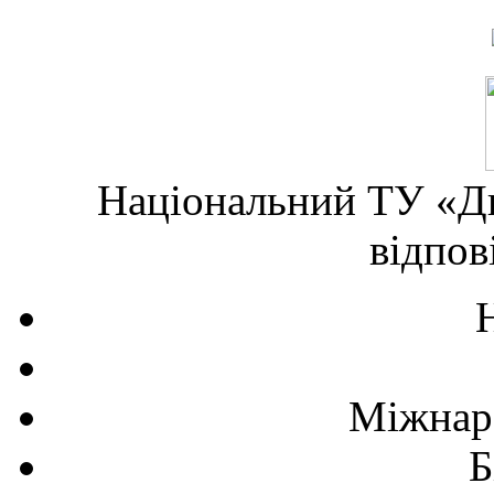
Національний ТУ «Дн
відпов
Міжнаро
Б