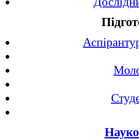
Дослідн
Підгот
Аспірантур
Моло
Студе
Науко