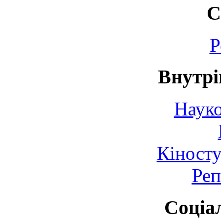
С
Р
Внутрі
Науко
Кіносту
Реп
Соціа