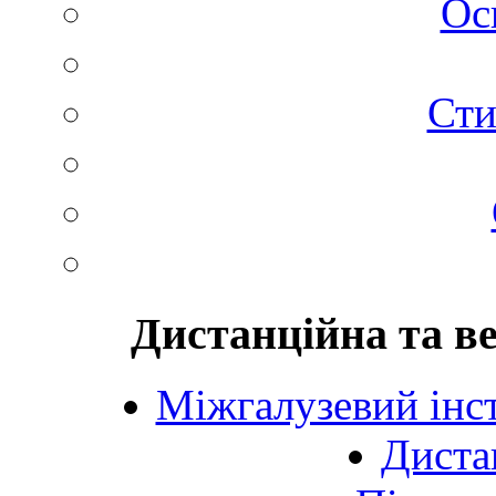
Ос
Сти
Дистанційна та в
Міжгалузевий інст
Диста