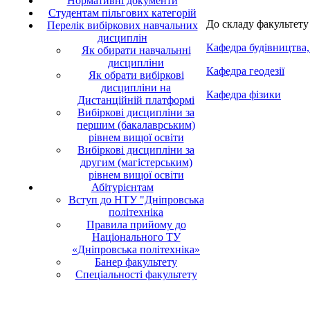
Нормативні документи
Студентам пільгових категорій
До складу факультету
Перелік вибіркових навчальних
дисциплін
Кафедра будівництва,
Як обирати навчальнні
дисципліни
Кафедра геодезії
Як обрати вибіркові
дисципліни на
Кафедра фізики
Дистанційній платформі
Вибіркові дисципліни за
першим (бакалаврським)
рівнем вищої освіти
Вибіркові дисципліни за
другим (магістерським)
рівнем вищої освіти
Абітурієнтам
Вступ до НТУ "Дніпровська
політехніка
Правила прийому до
Національного ТУ
«Дніпровська політехніка»
Банер факультету
Спеціальності факультету