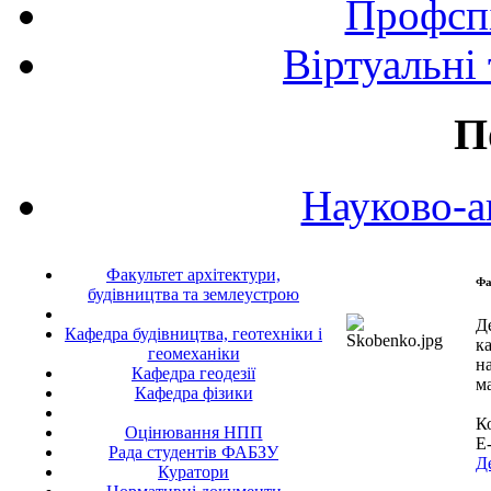
Профспі
Віртуальні
П
Науково-а
Факультет архітектури,
Фа
будівництва та землеустрою
Д
Кафедра будівництва, геотехніки і
к
геомеханіки
н
Кафедра геодезії
м
Кафедра фізики
Ко
Оцінювання НПП
E
Рада студентів ФАБЗУ
Д
Куратори