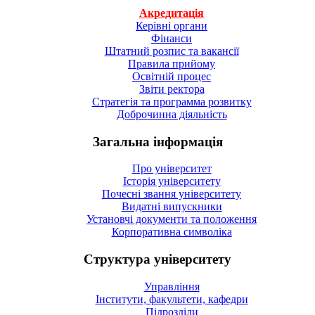
Акредитація
Керівні органи
Фінанси
Штатний розпис та вакансії
Правила прийому
Освітній процес
Звіти ректора
Стратегія та программа розвитку
Доброчинна діяльність
Загальна інформація
Про університет
Історія університету
Почесні звання університету
Видатні випускники
Установчі документи та положення
Корпоративна символiка
Структура університету
Управління
Інститути, факультети, кафедри
Підрозділи