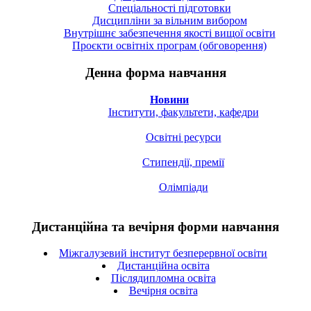
Спецiальностi підготовки
Дисципліни за вільним вибором
Внутрішнє забезпечення якості вищої освіти
Проєкти освітніх програм (обговорення)
Денна форма навчання
Новини
Інститути, факультети, кафедри
Освітні ресурси
Стипендії, премії
Олімпіади
Дистанційна та вечірня форми навчання
Міжгалузевий інститут безперервної освіти
Дистанційна освіта
Післядипломна освіта
Вечірня освіта