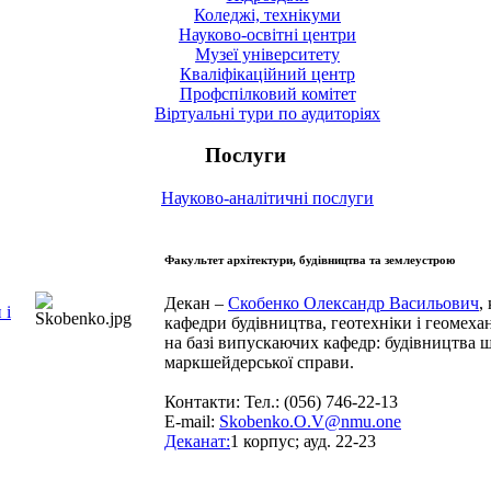
Коледжі, технікуми
Науково-освітні центри
Музеї університету
Кваліфікаційний центр
Профспілковий комітет
Віртуальні тури по аудиторіях
Послуги
Науково-аналітичні послуги
Факультет архітектури, будівництва та землеустрою
Декан –
Скобенко Олександр Васильович
,
 і
кафедри будівництва, геотехніки і геомеха
на базі випускаючих кафедр: будівництва ш
маркшейдерської справи.
Контакти: Тел.: (056) 746-22-13
E-mail:
Skobenko.O.V@nmu.one
Деканат:
1 корпус; ауд. 22-23