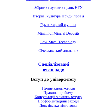
Збірник наукових праць НГУ
Історія і культура Придніпров'я
Гуманітарний журнал
Mining of Mineral Deposits
Law. State. Technology
Січеславський альманах
Спеціалізовані
вчені ради
Вступ до університету
Приймальна комісія
Правила прийому
Консультації з питань вступу
Профорієнтаційні заходи
Довузівська підготовка